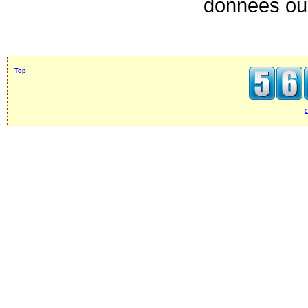
données ou 
Top
c