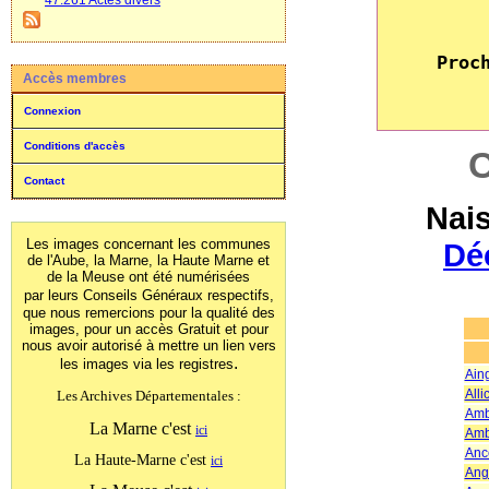
47.261 Actes divers
Accès membres
Connexion
Conditions d'accès
C
Contact
Nai
Les images concernant les communes
Dé
de l'Aube, la Marne, la Haute Marne et
de la Meuse ont été numérisées
par leurs Conseils Généraux
respectifs,
que nous remercions pour la qualité des
images, pour un accès Gratuit et pour
nous avoir autorisé à mettre un lien vers
.
les images
via les registres
Ain
All
Les Archives Départementales :
Amb
La Marne c'est
ici
Amb
Ance
La Haute-Marne c'est
ici
Ang