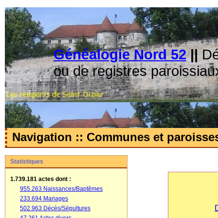
Généalogie Nord 52
||
Dé
ou de registres paroissiau
Navigation :: Communes et paroisse
Statistiques
1.739.181 actes
dont :
955.263 Naissances/Baptêmes
233.694 Mariages
502.963 Décès/Sépultures