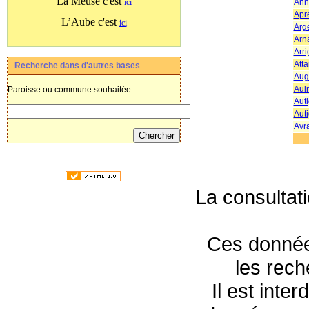
La Meuse c'est
Anno
ici
Apr
L’Aube c'est
ici
Arge
Arn
Arri
Atta
Recherche dans d'autres bases
Auge
Aul
Paroisse ou commune souhaitée :
Aut
Auti
Avra
La consultat
Ces données
les rec
Il est inte