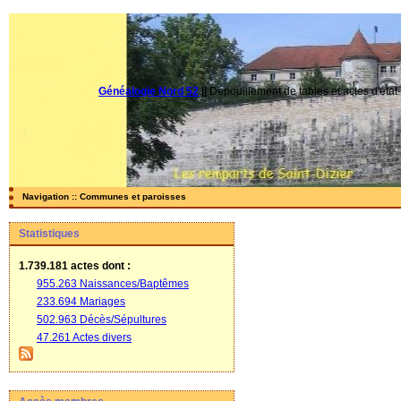
Généalogie Nord 52
||
Dépouillement de tables et actes d'état-
Navigation :: Communes et paroisses
Statistiques
1.739.181 actes
dont :
955.263 Naissances/Baptêmes
233.694 Mariages
502.963 Décès/Sépultures
47.261 Actes divers