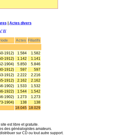
ures
|
Actes divers
V
W
riode
Actes
Filiatifs
50-1912)
1.584
1.582
50-1912)
1.142
1.141
52-1904)
5.850
5.846
80-1912)
597
597
63-1912)
2.222
2.216
65-1912)
2.162
2.162
56-1902)
1.533
1.532
46-1922)
1.544
1.542
66-1902)
1.273
1.273
73-1904)
138
138
18.045
18.029
te est libre et gratuite.
hes des généalogistes amateurs.
distribuer sur CD ou tout autre support.