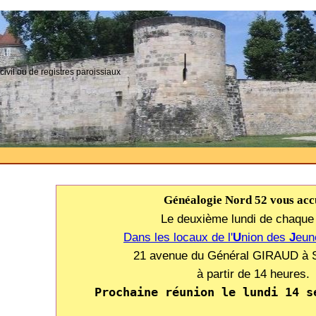
civil ou de registres paroissiaux
Généalogie Nord 52 vous accu
Le deuxième lundi de chaque
Dans les locaux de l'
U
nion des
J
eu
21 avenue du Général GIRAUD à S
à partir de 14 heures.