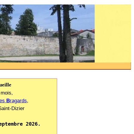
eille
 mois,
nes
B
ragards
,
aint-Dizier