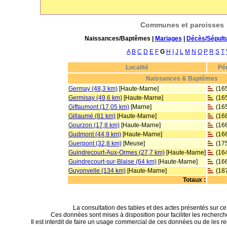
Communes et paroisses
Naissances/Baptêmes |
Mariages
|
Décès/Sépult
A
B
C
D
E
F
G
H
I
J
L
M
N
O
P
R
S
T
Localité
Pé
Naissances & Baptêmes
Germay (48,3 km)
[Haute-Marne]
(16
Germisay (49,6 km)
[Haute-Marne]
(16
Giffaumont (17,05 km)
[Marne]
(16
Gillaumé (81 km)
[Haute-Marne]
(16
Gourzon (17,8 km)
[Haute-Marne]
(16
Gudmont (44,9 km)
[Haute-Marne]
(16
Guerpont (32,8 km)
[Meuse]
(17
Guindrecourt-Aux-Ormes (27,7 km)
[Haute-Marne]
(16
Guindrecourt-sur-Blaise (64 km)
[Haute-Marne]
(16
Guyonvelle (134 km)
[Haute-Marne]
(18
Totaux :
La consultation des tables et des actes présentés sur ce si
Ces données sont mises à disposition pour faciliter les recherc
Il est interdit de faire un usage commercial de ces données ou de les re