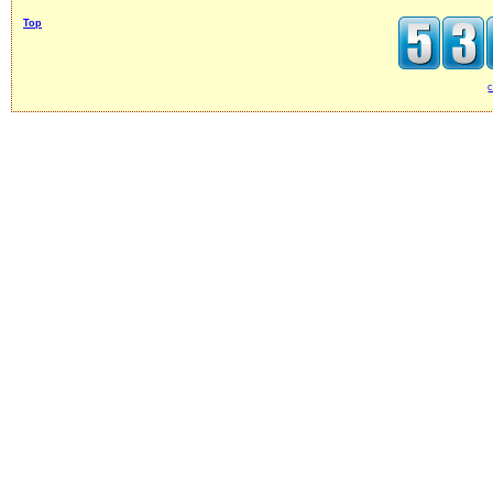
Top
c