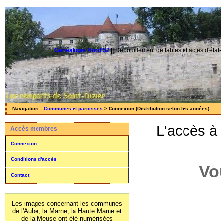
Généalogie Nord 52
||
Dépouillement de tables et actes d'état-
Navigation ::
Communes et paroisses
> Connexion (Distribution selon les années)
L'accès à
Accès membres
Connexion
Conditions d'accès
Vo
Contact
Les images concernant les communes
de l'Aube, la Marne, la Haute Marne et
de la Meuse ont été numérisées