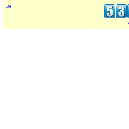
Top
c