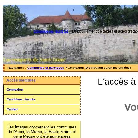
Généalogie Nord 52
||
Dépouillement de tables et actes d'état-
Navigation ::
Communes et paroisses
> Connexion (Distribution selon les années)
L'accès à
Accès membres
Connexion
Conditions d'accès
Vo
Contact
Les images concernant les communes
de l'Aube, la Marne, la Haute Marne et
de la Meuse ont été numérisées