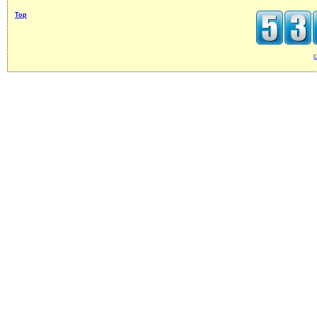
Top
c