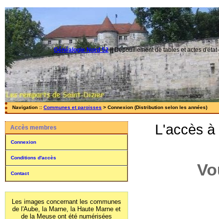
Généalogie Nord 52
||
Dépouillement de tables et actes d'état-
Navigation ::
Communes et paroisses
> Connexion (Distribution selon les années)
L'accès à
Accès membres
Connexion
Conditions d'accès
Vo
Contact
Les images concernant les communes
de l'Aube, la Marne, la Haute Marne et
de la Meuse ont été numérisées