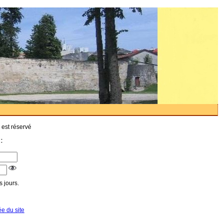
 est réservé
:
 jours.
ée du site