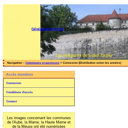
Généalogie Nord 52
||
Dépouillement de tables et actes d'état-
Navigation ::
Communes et paroisses
> Connexion (Distribution selon les années)
Accès membres
Connexion
Conditions d'accès
Contact
Les images concernant les communes
de l'Aube, la Marne, la Haute Marne et
de la Meuse ont été numérisées