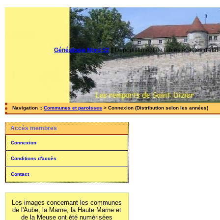
Généalogie Nord 52
||
Dépouillement de tables et actes d'état-
Navigation ::
Communes et paroisses
> Connexion (Distribution selon les années)
Accès membres
Connexion
Conditions d'accès
Contact
Les images concernant les communes
de l'Aube, la Marne, la Haute Marne et
de la Meuse ont été numérisées