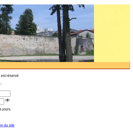
 est réservé
:
 jours.
ée du site