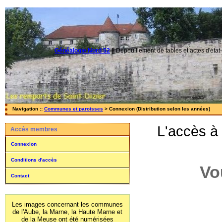
Généalogie Nord 52
||
Dépouillement de tables et actes d'état-
Navigation ::
Communes et paroisses
> Connexion (Distribution selon les années)
L'accès à
Accès membres
Connexion
Conditions d'accès
Vo
Contact
Les images concernant les communes
de l'Aube, la Marne, la Haute Marne et
de la Meuse ont été numérisées