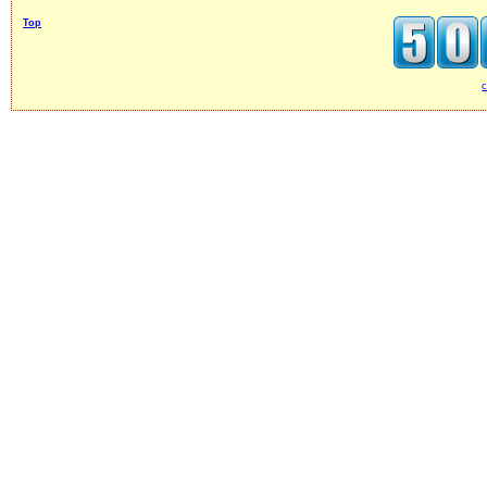
Top
c