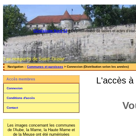
Généalogie Nord 52
||
Dépouillement de tables et actes d'état-
Navigation ::
Communes et paroisses
> Connexion (Distribution selon les années)
L'accès à
Accès membres
Connexion
Conditions d'accès
Vo
Contact
Les images concernant les communes
de l'Aube, la Marne, la Haute Marne et
de la Meuse ont été numérisées