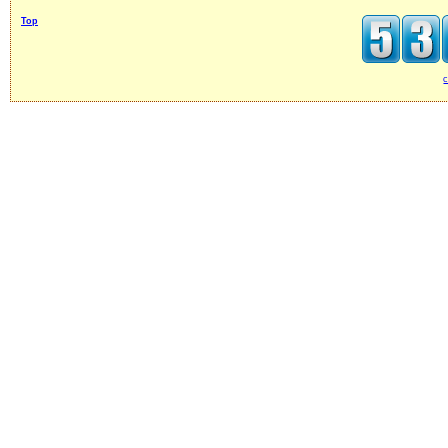
Top
c