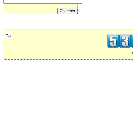
Top
c