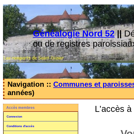
Généalogie Nord 52
||
Dé
ou de registres paroissiau
Navigation ::
Communes et paroisse
années)
L'accès à
Accès membres
Connexion
Conditions d'accès
Vo