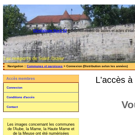
Généalogie Nord 52
||
Dépouillement de tables et actes d'état-
Navigation ::
Communes et paroisses
> Connexion (Distribution selon les années)
L'accès à
Accès membres
Connexion
Conditions d'accès
Vo
Contact
Les images concernant les communes
de l'Aube, la Marne, la Haute Marne et
de la Meuse ont été numérisées