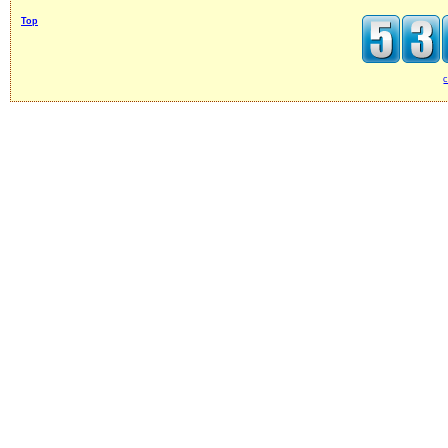
Top
c