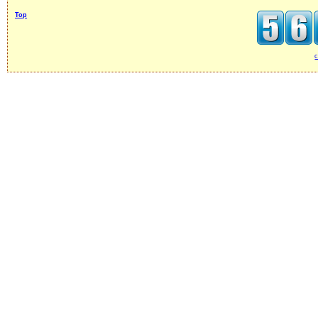
Top
c