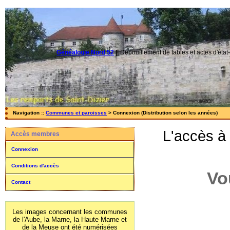
Généalogie Nord 52
||
Dépouillement de tables et actes d'état-
Navigation ::
Communes et paroisses
> Connexion (Distribution selon les années)
L'accès à
Accès membres
Connexion
Conditions d'accès
Vo
Contact
Les images concernant les communes
de l'Aube, la Marne, la Haute Marne et
de la Meuse ont été numérisées