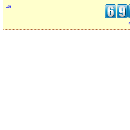
Top
c