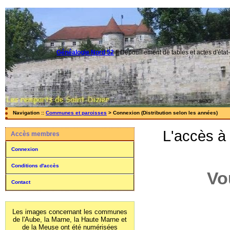
Généalogie Nord 52
||
Dépouillement de tables et actes d'état-
Navigation ::
Communes et paroisses
> Connexion (Distribution selon les années)
L'accès à
Accès membres
Connexion
Conditions d'accès
Vo
Contact
Les images concernant les communes
de l'Aube, la Marne, la Haute Marne et
de la Meuse ont été numérisées