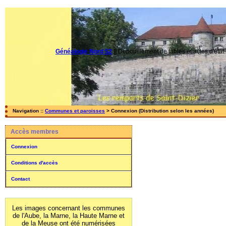
Généalogie Nord 52
||
Dépouillement de tables et actes d'état-
Navigation ::
Communes et paroisses
> Connexion (Distribution selon les années)
Accès membres
Connexion
Conditions d'accès
Contact
Les images concernant les communes
de l'Aube, la Marne, la Haute Marne et
de la Meuse ont été numérisées