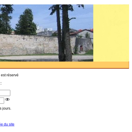
 est réservé
:
 jours.
ée du site