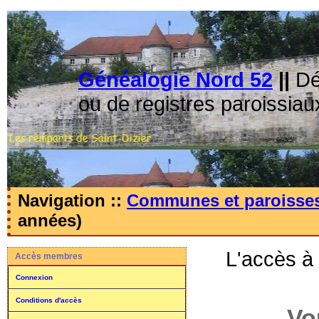
Généalogie Nord 52
||
Dé
ou de registres paroissiau
Navigation ::
Communes et paroisse
années)
L'accès à
Accès membres
Connexion
Conditions d'accès
Vo