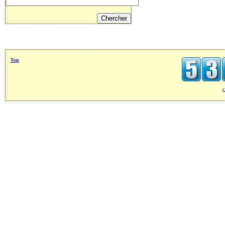
Top
c