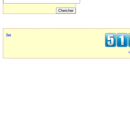
Top
c