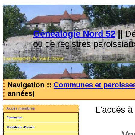
Généalogie Nord 52
||
Dé
ou de registres paroissiau
Navigation ::
Communes et paroisse
années)
L'accès à
Accès membres
Connexion
Conditions d'accès
Vo