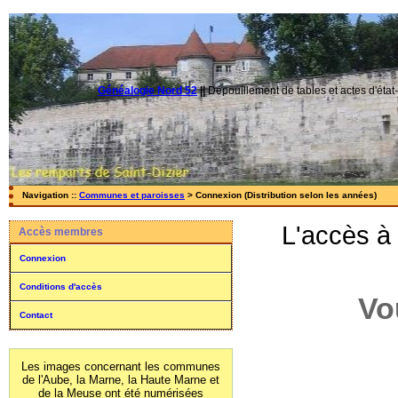
Généalogie Nord 52
||
Dépouillement de tables et actes d'état-
Navigation ::
Communes et paroisses
> Connexion (Distribution selon les années)
L'accès à
Accès membres
Connexion
Conditions d'accès
Vo
Contact
Les images concernant les communes
de l'Aube, la Marne, la Haute Marne et
de la Meuse ont été numérisées