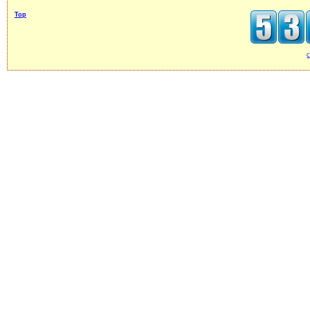
Top
c