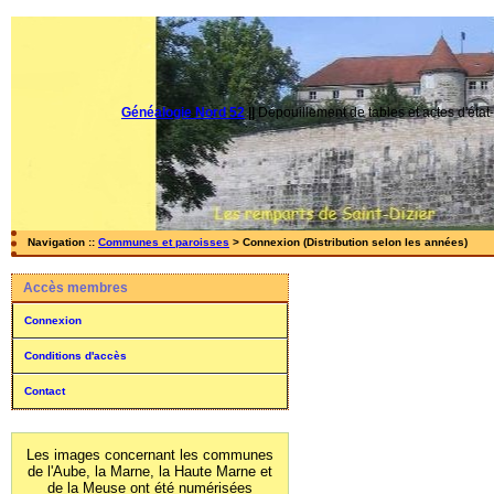
Généalogie Nord 52
||
Dépouillement de tables et actes d'état-
Navigation ::
Communes et paroisses
> Connexion (Distribution selon les années)
Accès membres
Connexion
Conditions d'accès
Contact
Les images concernant les communes
de l'Aube, la Marne, la Haute Marne et
de la Meuse ont été numérisées