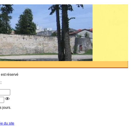
 est réservé
:
 jours.
ée du site