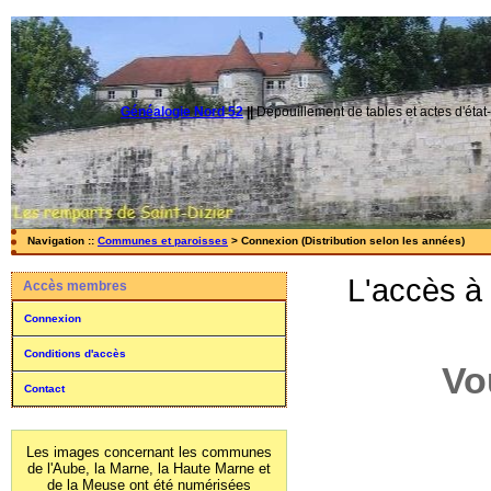
Généalogie Nord 52
||
Dépouillement de tables et actes d'état-
Navigation ::
Communes et paroisses
> Connexion (Distribution selon les années)
L'accès à
Accès membres
Connexion
Conditions d'accès
Vo
Contact
Les images concernant les communes
de l'Aube, la Marne, la Haute Marne et
de la Meuse ont été numérisées