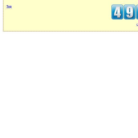
Top
c