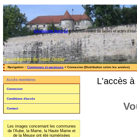
Généalogie Nord 52
||
Dépouillement de tables et actes d'état-
Navigation ::
Communes et paroisses
> Connexion (Distribution selon les années)
L'accès à
Accès membres
Connexion
Conditions d'accès
Vo
Contact
Les images concernant les communes
de l'Aube, la Marne, la Haute Marne et
de la Meuse ont été numérisées