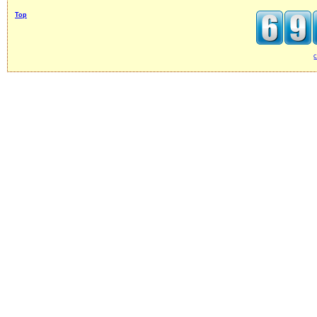
Top
c