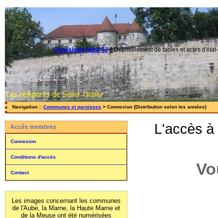
Généalogie Nord 52
||
Dépouillement de tables et actes d'état-
Navigation ::
Communes et paroisses
> Connexion (Distribution selon les années)
L'accès à
Accès membres
Connexion
Conditions d'accès
Vo
Contact
Les images concernant les communes
de l'Aube, la Marne, la Haute Marne et
de la Meuse ont été numérisées