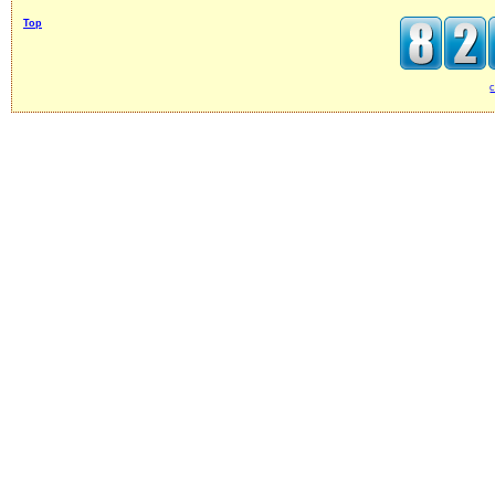
Top
c