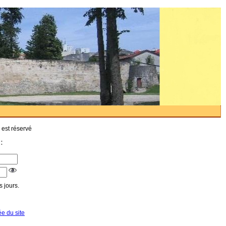
 est réservé
:
 jours.
ée du site