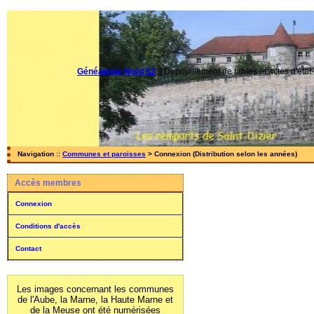
Généalogie Nord 52
||
Dépouillement de tables et actes d'état-
Navigation ::
Communes et paroisses
> Connexion (Distribution selon les années)
Accès membres
Connexion
Conditions d'accès
Contact
Les images concernant les communes
de l'Aube, la Marne, la Haute Marne et
de la Meuse ont été numérisées