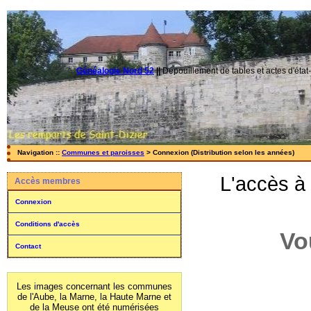
Généalogie Nord 52
||
Dépouillement de tables et actes d'état-
Navigation ::
Communes et paroisses
> Connexion (Distribution selon les années)
L'accès à
Accès membres
Connexion
Conditions d'accès
Vo
Contact
Les images concernant les communes
de l'Aube, la Marne, la Haute Marne et
de la Meuse ont été numérisées