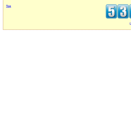
Top
c