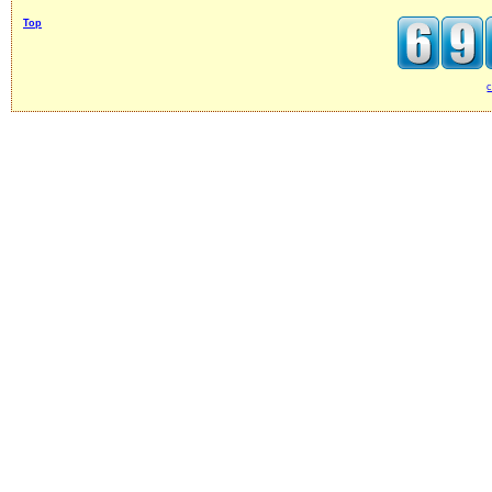
Top
c