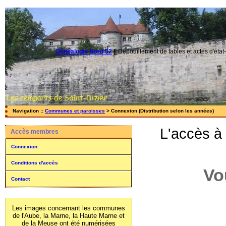
Généalogie Nord 52
||
Dépouillement de tables et actes d'état-
Navigation ::
Communes et paroisses
> Connexion (Distribution selon les années)
L'accès à
Accès membres
Connexion
Conditions d'accès
Vo
Contact
Les images concernant les communes
de l'Aube, la Marne, la Haute Marne et
de la Meuse ont été numérisées