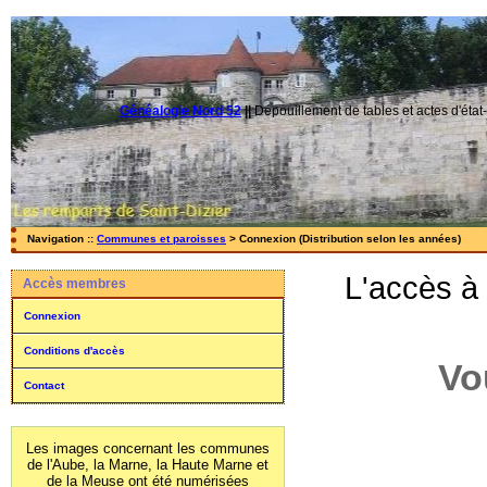
Généalogie Nord 52
||
Dépouillement de tables et actes d'état-
Navigation ::
Communes et paroisses
> Connexion (Distribution selon les années)
L'accès à
Accès membres
Connexion
Conditions d'accès
Vo
Contact
Les images concernant les communes
de l'Aube, la Marne, la Haute Marne et
de la Meuse ont été numérisées