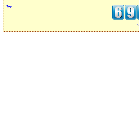
Top
c