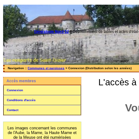
Généalogie Nord 52
||
Dépouillement de tables et actes d'état-
Navigation ::
Communes et paroisses
> Connexion (Distribution selon les années)
L'accès à
Accès membres
Connexion
Conditions d'accès
Vo
Contact
Les images concernant les communes
de l'Aube, la Marne, la Haute Marne et
de la Meuse ont été numérisées