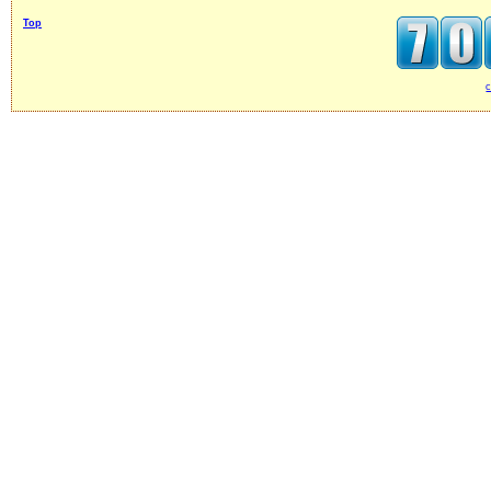
Top
c