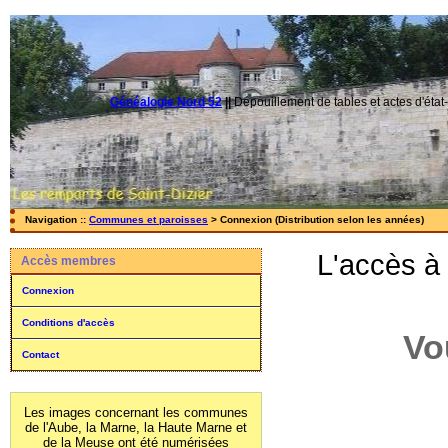
Généalogie Nord 52
||
Dépouillement de tables et actes d'état-
Navigation ::
Communes et paroisses
> Connexion (Distribution selon les années)
L'accès à
Accès membres
Connexion
Conditions d'accès
Vo
Contact
Les images concernant les communes
de l'Aube, la Marne, la Haute Marne et
de la Meuse ont été numérisées