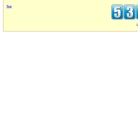
Top
c