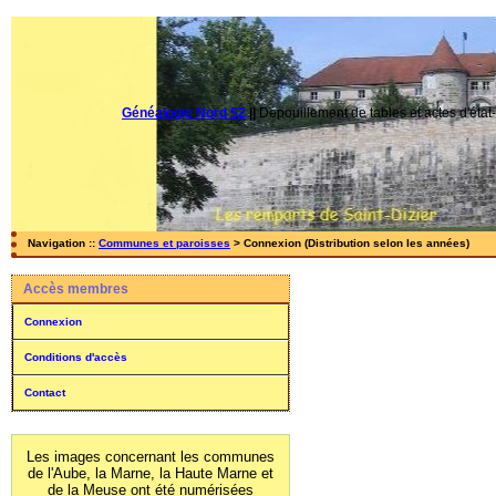
Généalogie Nord 52
||
Dépouillement de tables et actes d'état-
Navigation ::
Communes et paroisses
> Connexion (Distribution selon les années)
Accès membres
Connexion
Conditions d'accès
Contact
Les images concernant les communes
de l'Aube, la Marne, la Haute Marne et
de la Meuse ont été numérisées