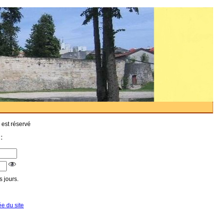
 est réservé
:
 jours.
ée du site