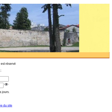
 est réservé
:
 jours.
ée du site