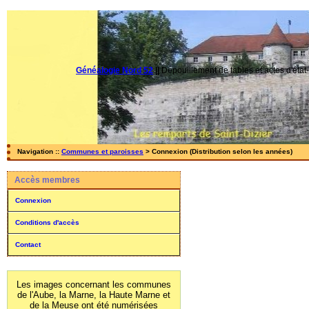
Généalogie Nord 52
||
Dépouillement de tables et actes d'état-
Navigation ::
Communes et paroisses
> Connexion (Distribution selon les années)
Accès membres
Connexion
Conditions d'accès
Contact
Les images concernant les communes
de l'Aube, la Marne, la Haute Marne et
de la Meuse ont été numérisées