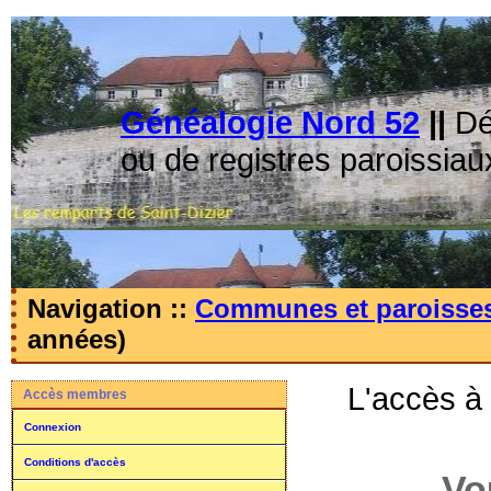
Généalogie Nord 52
||
Dé
ou de registres paroissiau
Navigation ::
Communes et paroisse
années)
L'accès à
Accès membres
Connexion
Conditions d'accès
Vo