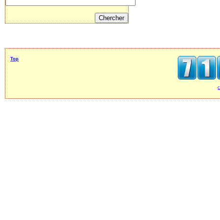
Top
c