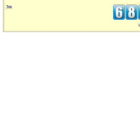
Top
c