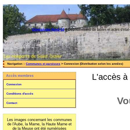
Généalogie Nord 52
||
Dépouillement de tables et actes d'état-
Navigation ::
Communes et paroisses
> Connexion (Distribution selon les années)
L'accès à
Accès membres
Connexion
Conditions d'accès
Vo
Contact
Les images concernant les communes
de l'Aube, la Marne, la Haute Marne et
de la Meuse ont été numérisées