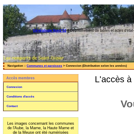
Généalogie Nord 52
||
Dépouillement de tables et actes d'état-
Navigation ::
Communes et paroisses
> Connexion (Distribution selon les années)
L'accès à
Accès membres
Connexion
Conditions d'accès
Vo
Contact
Les images concernant les communes
de l'Aube, la Marne, la Haute Marne et
de la Meuse ont été numérisées