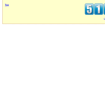
Top
c