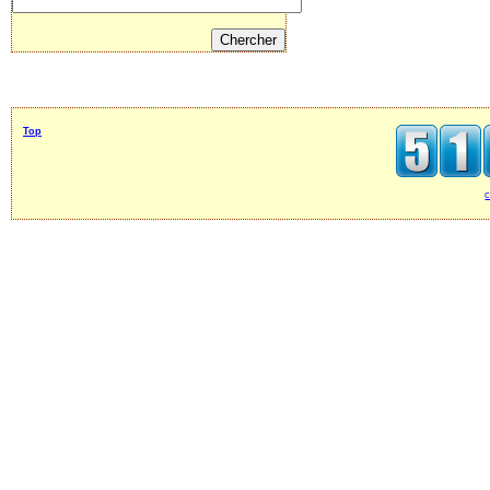
Top
c