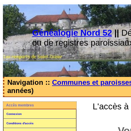
Généalogie Nord 52
||
Dé
ou de registres paroissiau
Navigation ::
Communes et paroisse
années)
L'accès à
Accès membres
Connexion
Conditions d'accès
Vo