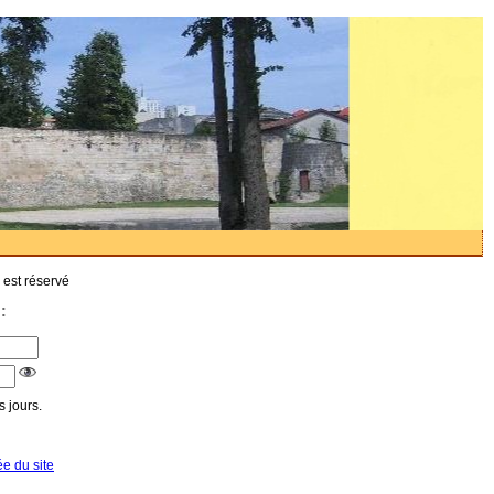
 est réservé
:
 jours.
ée du site