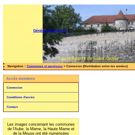
Généalogie Nord 52
||
Dépouillement de tables et actes d'état-
Navigation ::
Communes et paroisses
> Connexion (Distribution selon les années)
Accès membres
Connexion
Conditions d'accès
Contact
Les images concernant les communes
de l'Aube, la Marne, la Haute Marne et
de la Meuse ont été numérisées