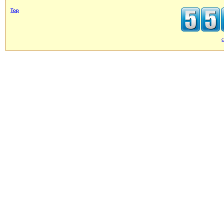
Top
c