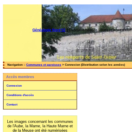
Généalogie Nord 52
||
Dépouillement de tables et actes d'état-
Navigation ::
Communes et paroisses
> Connexion (Distribution selon les années)
Accès membres
Connexion
Conditions d'accès
Contact
Les images concernant les communes
de l'Aube, la Marne, la Haute Marne et
de la Meuse ont été numérisées