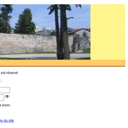
 est réservé
:
 jours.
ée du site