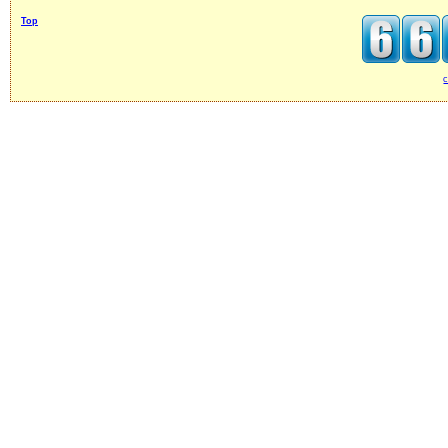
Top
c