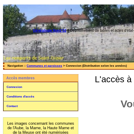
Généalogie Nord 52
||
Dépouillement de tables et actes d'état-
Navigation ::
Communes et paroisses
> Connexion (Distribution selon les années)
L'accès à
Accès membres
Connexion
Conditions d'accès
Vo
Contact
Les images concernant les communes
de l'Aube, la Marne, la Haute Marne et
de la Meuse ont été numérisées