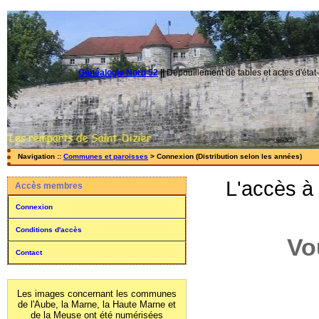
Généalogie Nord 52
||
Dépouillement de tables et actes d'état-
Navigation ::
Communes et paroisses
> Connexion (Distribution selon les années)
L'accès à
Accès membres
Connexion
Conditions d'accès
Vo
Contact
Les images concernant les communes
de l'Aube, la Marne, la Haute Marne et
de la Meuse ont été numérisées