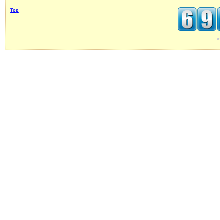
Top
c