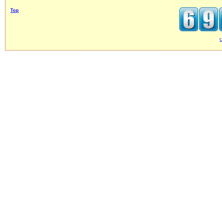
Top
c