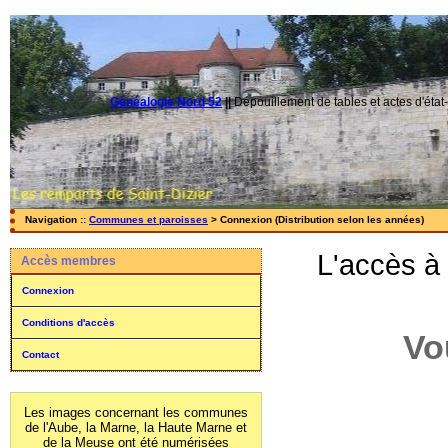
Généalogie Nord 52
||
Dépouillement de tables et actes d'état-
Navigation ::
Communes et paroisses
> Connexion (Distribution selon les années)
L'accès à
Accès membres
Connexion
Conditions d'accès
Vo
Contact
Les images concernant les communes
de l'Aube, la Marne, la Haute Marne et
de la Meuse ont été numérisées