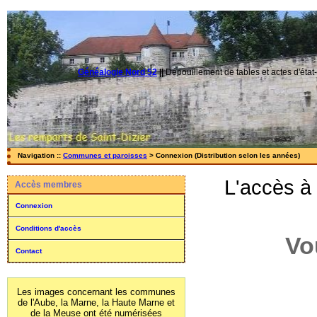
Généalogie Nord 52
||
Dépouillement de tables et actes d'état-
Navigation ::
Communes et paroisses
> Connexion (Distribution selon les années)
L'accès à
Accès membres
Connexion
Conditions d'accès
Vo
Contact
Les images concernant les communes
de l'Aube, la Marne, la Haute Marne et
de la Meuse ont été numérisées