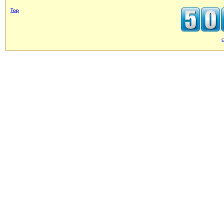
Top
c