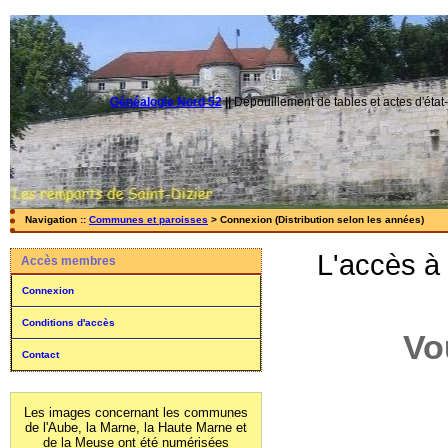
Généalogie Nord 52
||
Dépouillement de tables et actes d'état-
Navigation ::
Communes et paroisses
> Connexion (Distribution selon les années)
L'accès à
Accès membres
Connexion
Conditions d'accès
Vo
Contact
Les images concernant les communes
de l'Aube, la Marne, la Haute Marne et
de la Meuse ont été numérisées