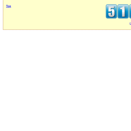
Top
c