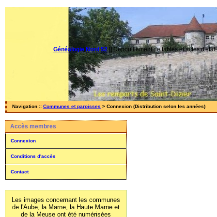
Généalogie Nord 52
||
Dépouillement de tables et actes d'état-
Navigation ::
Communes et paroisses
> Connexion (Distribution selon les années)
Accès membres
Connexion
Conditions d'accès
Contact
Les images concernant les communes
de l'Aube, la Marne, la Haute Marne et
de la Meuse ont été numérisées