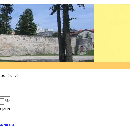
 est réservé
:
 jours.
ée du site