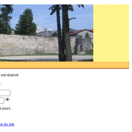
 est réservé
:
 jours.
ée du site