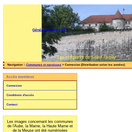
Généalogie Nord 52
||
Dépouillement de tables et actes d'état-
Navigation ::
Communes et paroisses
> Connexion (Distribution selon les années)
Accès membres
Connexion
Conditions d'accès
Contact
Les images concernant les communes
de l'Aube, la Marne, la Haute Marne et
de la Meuse ont été numérisées