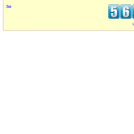
Top
c