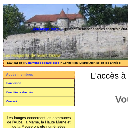
Généalogie Nord 52
||
Dépouillement de tables et actes d'état-
Navigation ::
Communes et paroisses
> Connexion (Distribution selon les années)
L'accès à
Accès membres
Connexion
Conditions d'accès
Vo
Contact
Les images concernant les communes
de l'Aube, la Marne, la Haute Marne et
de la Meuse ont été numérisées