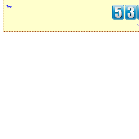
Top
c