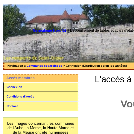
Généalogie Nord 52
||
Dépouillement de tables et actes d'état-
Navigation ::
Communes et paroisses
> Connexion (Distribution selon les années)
L'accès à
Accès membres
Connexion
Conditions d'accès
Vo
Contact
Les images concernant les communes
de l'Aube, la Marne, la Haute Marne et
de la Meuse ont été numérisées