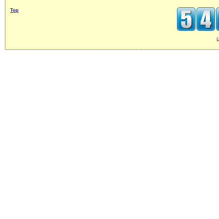
Top
c