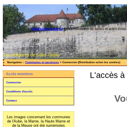
Généalogie Nord 52
||
Dépouillement de tables et actes d'état-
Navigation ::
Communes et paroisses
> Connexion (Distribution selon les années)
L'accès à
Accès membres
Connexion
Conditions d'accès
Vo
Contact
Les images concernant les communes
de l'Aube, la Marne, la Haute Marne et
de la Meuse ont été numérisées