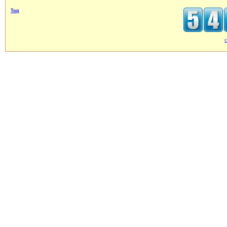
Top
c