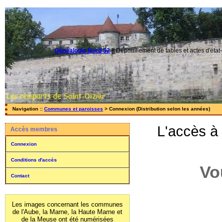
Généalogie Nord 52
||
Dépouillement de tables et actes d'état-
Navigation ::
Communes et paroisses
> Connexion (Distribution selon les années)
L'accès à
Accès membres
Connexion
Conditions d'accès
Vo
Contact
Les images concernant les communes
de l'Aube, la Marne, la Haute Marne et
de la Meuse ont été numérisées