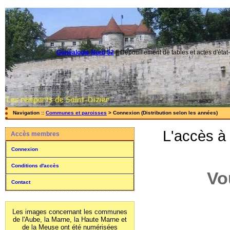
Généalogie Nord 52
||
Dépouillement de tables et actes d'état-
Navigation ::
Communes et paroisses
> Connexion (Distribution selon les années)
L'accès à
Accès membres
Connexion
Conditions d'accès
Vo
Contact
Les images concernant les communes
de l'Aube, la Marne, la Haute Marne et
de la Meuse ont été numérisées