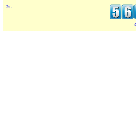
Top
c