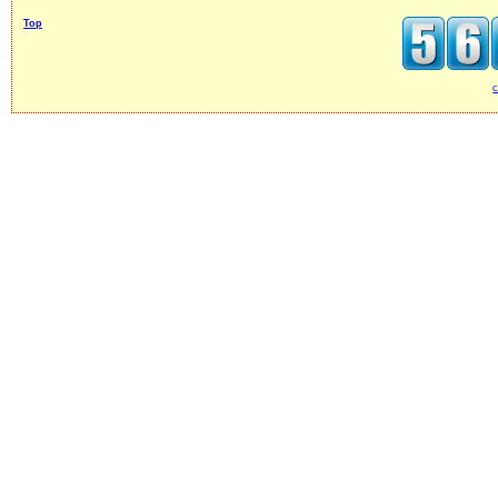
Top
c