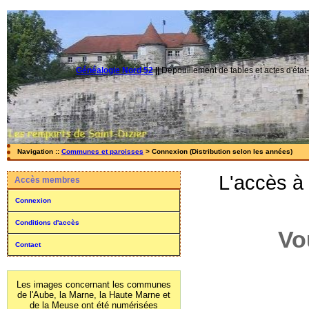
Généalogie Nord 52
||
Dépouillement de tables et actes d'état-
Navigation ::
Communes et paroisses
> Connexion (Distribution selon les années)
L'accès à
Accès membres
Connexion
Conditions d'accès
Vo
Contact
Les images concernant les communes
de l'Aube, la Marne, la Haute Marne et
de la Meuse ont été numérisées