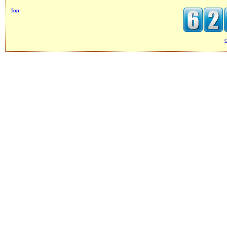
Top
c