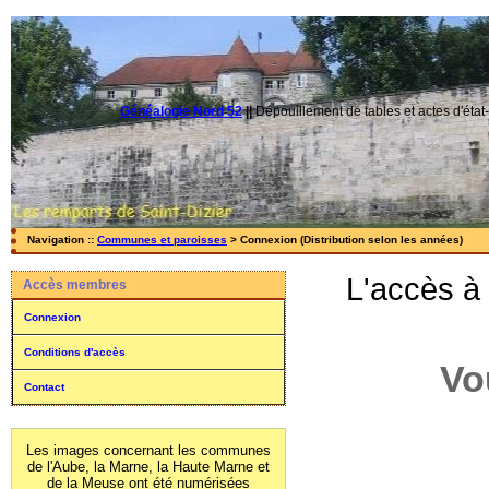
Généalogie Nord 52
||
Dépouillement de tables et actes d'état-
Navigation ::
Communes et paroisses
> Connexion (Distribution selon les années)
L'accès à
Accès membres
Connexion
Conditions d'accès
Vo
Contact
Les images concernant les communes
de l'Aube, la Marne, la Haute Marne et
de la Meuse ont été numérisées